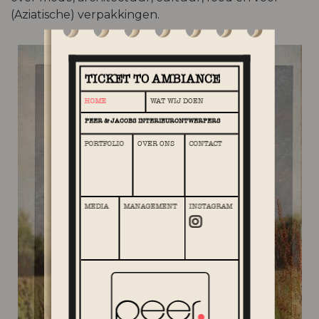
(Aziatische) verpakkingen.
TICKET TO AMBIANCE
HOME
WAT WIJ DOEN
PEER & JACOBS INTERIEURONTWERPERS
PORTFOLIO
OVER ONS
CONTACT
MEDIA
MANAGEMENT
INSTAGRAM